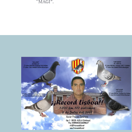
“MAGI”.